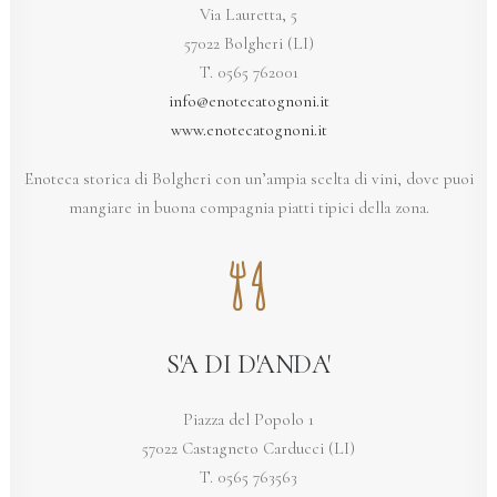
Via Lauretta, 5
57022 Bolgheri (LI)
T. 0565 762001
info@enotecatognoni.it
www.enotecatognoni.it
Enoteca storica di Bolgheri con un’ampia scelta di vini, dove puoi
mangiare in buona compagnia piatti tipici della zona.
S'A DI D'ANDA'
Piazza del Popolo 1
57022 Castagneto Carducci (LI)
T. 0565 763563